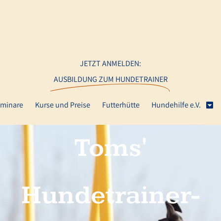
JETZT ANMELDEN:
AUSBILDUNG ZUM HUNDETRAINER
minare
Kurse und Preise
Futterhütte
Hundehilfe e.V.
Toms'
Hundetrainer-