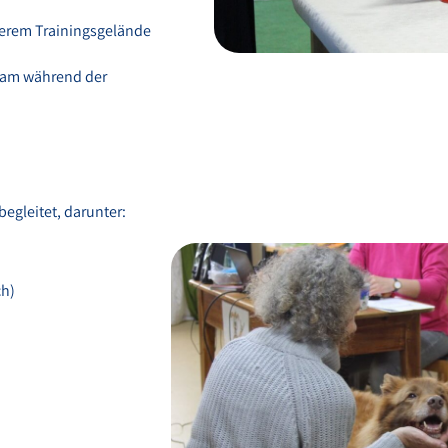
serem Trainingsgelände
Team während der
egleitet, darunter:
ch)